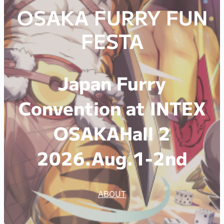
OSAKA FURRY FUN
FESTA
Japan Furry
Convention at INTEX
OSAKAHall 2
2026.Aug.1-2nd
ABOUT