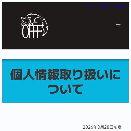
内
中文
日本語
English
容
を
ス
キ
ッ
プ
個人情報取り扱いに
ついて
2026年3月28日制定