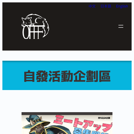
跳
中文
日本語
English
至
主
要
內
容
自發活動企劃區