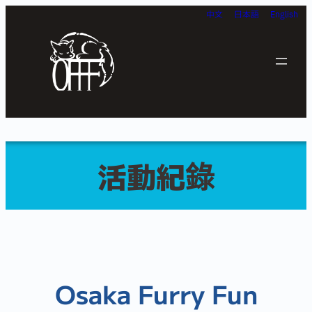
跳
中文
日本語
English
至
主
要
內
容
活動紀錄
Osaka Furry Fun