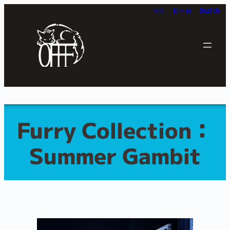
内
中文
日本語
English
容
を
ス
キ
ッ
プ
Furry Collection：
Summer Gambit