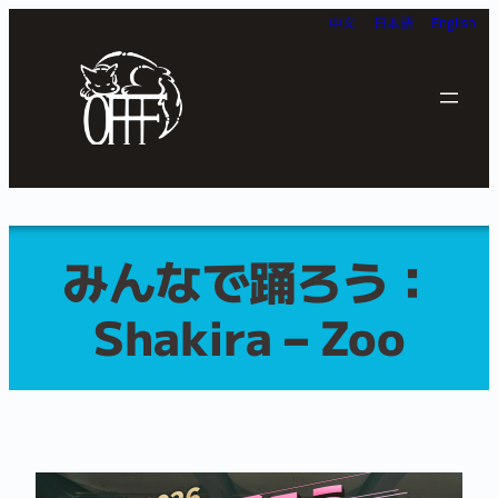
内
中文
日本語
English
容
を
ス
キ
ッ
プ
みんなで踊ろう：
Shakira – Zoo